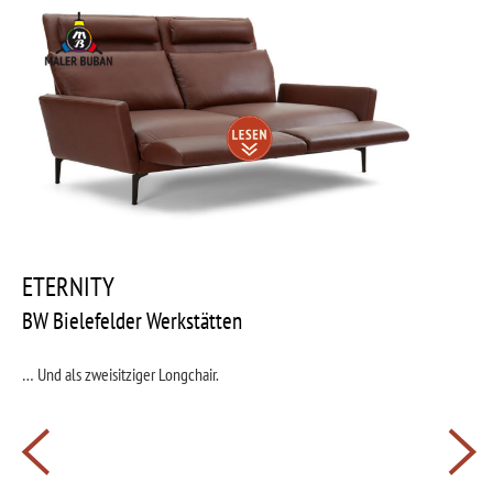
Zum
Inhalt
springen
Beitragsnavigation
Zum
Inhalt
nach
ETERNITY
unten
scrollen
BW Bielefelder Werkstätten
… Und als zweisitziger Longchair.
Beitragsnavigation