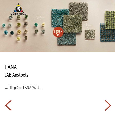
Zum
Inhalt
springen
Beitragsnavigation
Zum
Inhalt
nach
LANA
unten
scrollen
JAB Anstoetz
… Die grüne LANA-Welt …
Beitragsnavigation