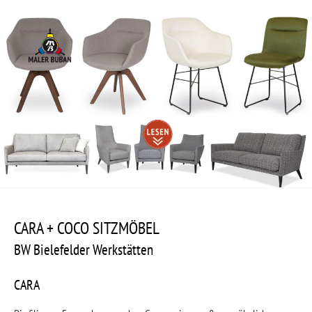
Zum
Inhalt
springen
Beitragsnavigation
Zum
Inhalt
nach
CARA + COCO SITZMÖBEL
unten
scrollen
BW Bielefelder Werkstätten
CARA