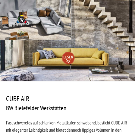
Zum
Inhalt
springen
Beitragsnavigation
Zum
Inhalt
nach
CUBE AIR
unten
scrollen
BW Bielefelder Werkstätten
Fast schwerelos auf schlanken Metallkufen schwebend, besticht CUBE AIR
mit eleganter Leichtigkeit und bietet dennoch üppiges Volumen in den