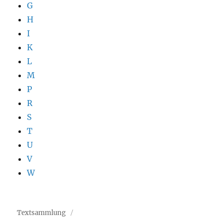
G
H
I
K
L
M
P
R
S
T
U
V
W
Textsammlung