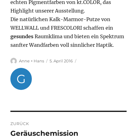
echten Pigmentfarben von kt.COLOR, das
Highlight unserer Ausstellung.
Die natürlichen Kalk-Marmor-Putze von
WELLWALL und FRESCOLORI schaffen ein
gesundes
Raumklima und bieten ein Spektrum
sanfter Wandfarben voll sinnlicher Haptik.
Autor
Veröffentlicht
Kategorien
Anne + Hans
5. April 2016
am
G
Beitragsnavigation
ZURÜCK
Geräuschemission
Vorheriger