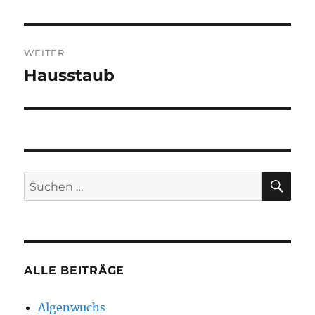
Beitrag:
WEITER
Hausstaub
Nächster
Beitrag:
SU
Suchen
nach:
ALLE BEITRÄGE
Algenwuchs