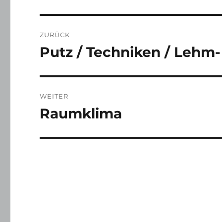
Beitragsnavigation
ZURÜCK
Putz / Techniken / Lehm- 
Vorheriger
Beitrag:
WEITER
Raumklima
Nächster
Beitrag: