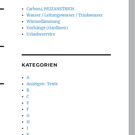
Carbon4 HEIZANSTRICH
Wasser / Leitungswasser / Trinkwasser
Wärmedämmung
Vorhänge (Gardinen)
Urlaubsservice
KATEGORIEN
A
Anzeigen-Texte
B
C
E
F
G
H
I
K