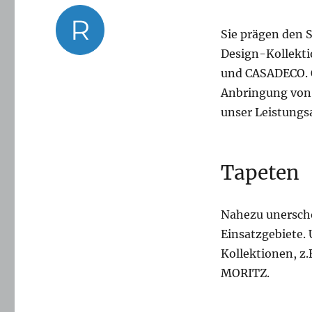
am
Kategorien
R
Sie prägen den S
Design-Kollekt
und CASADECO. O
Anbringung von 
unser Leistungs
Tapeten
Nahezu unerschöp
Einsatzgebiete. 
Kollektionen, 
MORITZ.